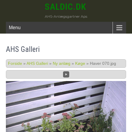
SALDIC.DK
AHS-Anlægsgartner Aps
Menu
AHS Galleri
Forside
»
AHS Galleri
»
Ny anlæg
»
Køge
»
Haver 070.jpg