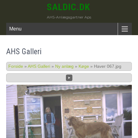
SALDIC.DK
AHS-Anlægsgartner Aps
Menu
AHS Galleri
Forside
»
AHS Galleri
»
Ny anlæg
»
Køge
»
Haver 067.jpg