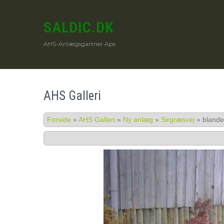
SALDIC.DK
AHS-Anlægsgartner Aps
AHS Galleri
Forside
»
AHS Galleri
»
Ny anlæg
»
Sirgræsvej
»
blande