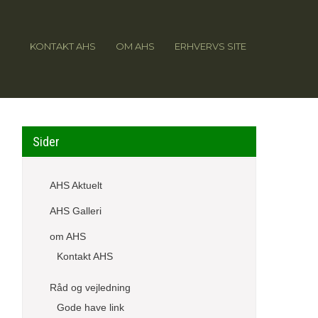
KONTAKT AHS
OM AHS
ERHVERVS SITE
Sider
AHS Aktuelt
AHS Galleri
om AHS
Kontakt AHS
Råd og vejledning
Gode have link