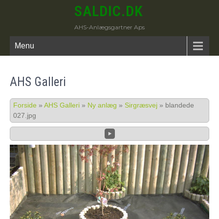
SALDIC.DK
AHS-Anlægsgartner Aps
Menu
AHS Galleri
Forside
»
AHS Galleri
»
Ny anlæg
»
Sirgræsvej
»
blandede
027.jpg