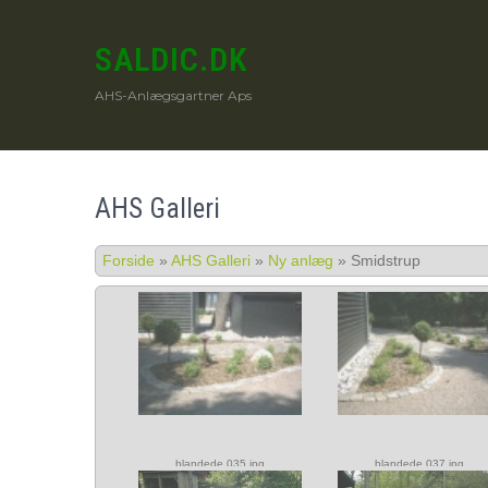
SALDIC.DK
AHS-Anlægsgartner Aps
AHS Galleri
Forside
»
AHS Galleri
»
Ny anlæg
»
Smidstrup
blandede 035.jpg
blandede 037.jpg