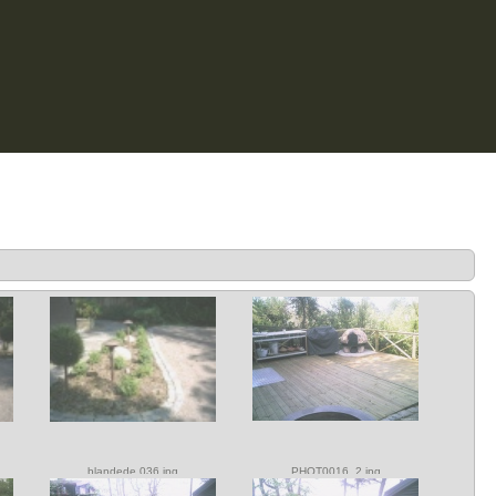
blandede 036.jpg
PHOT0016_2.jpg