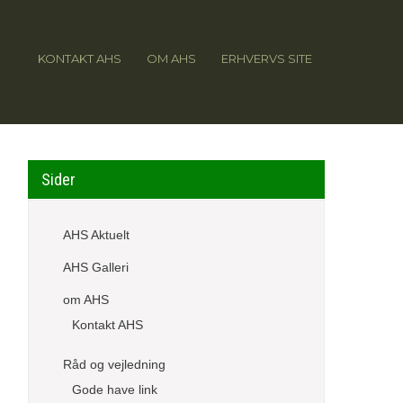
KONTAKT AHS
OM AHS
ERHVERVS SITE
Sider
AHS Aktuelt
AHS Galleri
om AHS
Kontakt AHS
Råd og vejledning
Gode have link