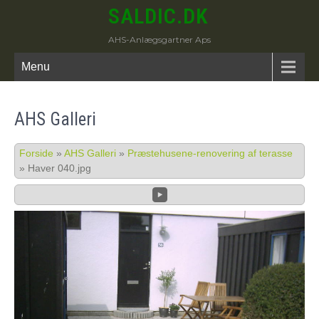
SALDIC.DK
AHS-Anlægsgartner Aps
Menu
AHS Galleri
Forside
»
AHS Galleri
»
Præstehusene-renovering af terasse
»
Haver 040.jpg