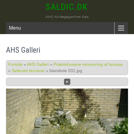
SALDIC.DK
AHS-Anlægsgartner Aps
Menu
AHS Galleri
Forside
»
AHS Galleri
»
Præstehusene-renovering af terasse
»
Søllerød terrasse
»
blandede 031.jpg