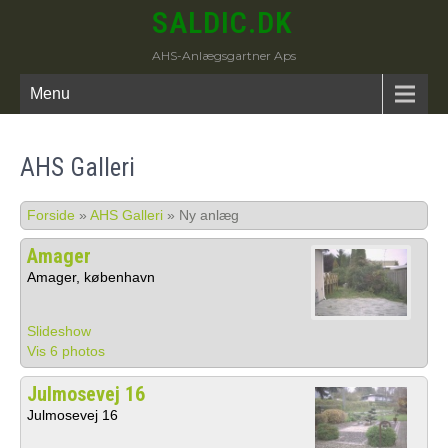
SALDIC.DK
AHS-Anlægsgartner Aps
Menu
AHS Galleri
Forside
»
AHS Galleri
»
Ny anlæg
Amager
Amager, københavn
Slideshow
Vis 6 photos
Julmosevej 16
Julmosevej 16