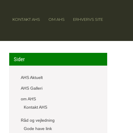
KONTAKT AHS
OM AHS
ERHVERVS SITE
Sider
AHS Aktuelt
AHS Galleri
om AHS
Kontakt AHS
Råd og vejledning
Gode have link