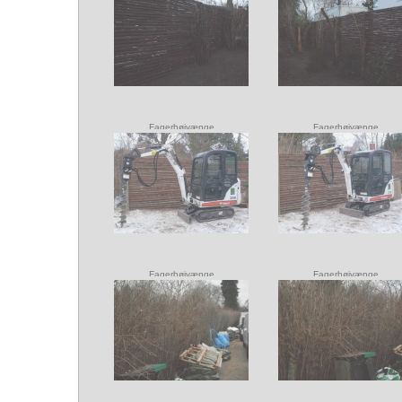
Fagerhøjvænge i Vedbæk
Fagerhøjvænge i Vedbæk
Opsætning af plankeværk samt
Opsætning af plankeværk sa
flise areal til skraldespand.
flise areal til skraldespand.
Fagerhøjvænge
Fagerhøjvænge
Fagerhøjvænge
Fagerhøjvænge