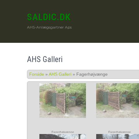
SALDIC.DK
AHS-Anlægsgartner Aps
AHS Galleri
Forside
»
AHS Galleri
»
Fagerhøjvænge
Fagerhøjvænge
Fagerhøjvænge
Mindre opgave på
Mindre opgave på