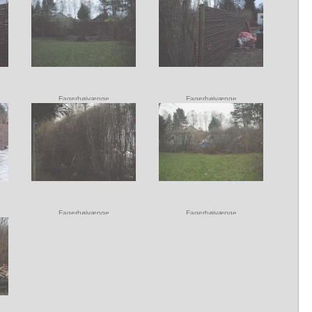
Fagerhøjvænge i Vedbæk
Fagerhøjvænge i Vedbæk
mt
Opsætning af plankeværk samt
Opsætning af plankeværk samt
flise areal til skraldespand.
flise areal til skraldespand.
Fagerhøjvænge
Fagerhøjvænge
Fagerhøjvænge
Fagerhøjvænge