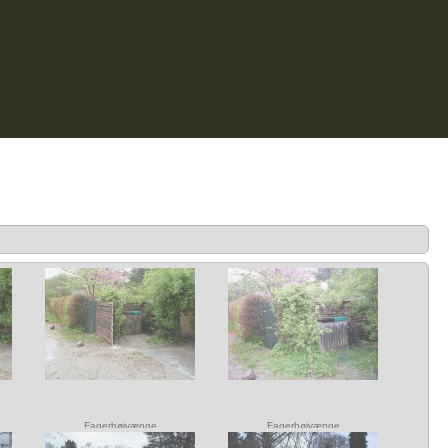
Fagerhøjvænge
Fagerhøjvænge
Mindre opgave på
Mindre opgave på